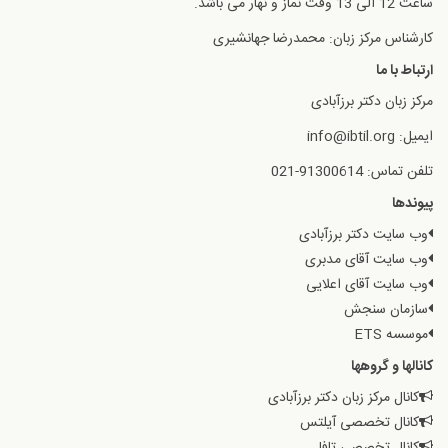
ساعت 12 الی 13 وقت نماز و نهار می باشد.
کارشناس مرکز زبان: محمدرضا جهانشیری
ارتباط با ما
مرکز زبان دکتر برزآبادی
ایمیل: info@ibtil.org
تلفن تماس: 91300614-021
پیوندها
وب سایت دکتر برزآبادی
وب سایت آقای مدبری
وب سایت آقای اعلایی
سازمان سنجش
موسسه ETS
کانالها و گروهها
کانال مرکز زبان دکتر برزآبادی
کانال تخصصی آیلتس
کانال تخصصی تافل