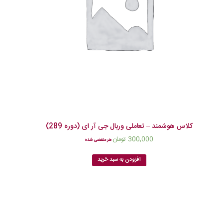
کلاس هوشمند – تعاملی وربال جی آر ای (دوره 289)
300,000
تومان
هر منقضی شده
افزودن به سبد خرید