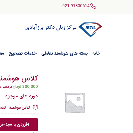
021-91300614
خانه
بسته های هوشمند تعاملی
خدمات تصحیح
مع
کلاس هوشمند –
300,000
تومان
هر منقضی ش
دوره های موجود
کلاس هوشمند – تعاملی
افزودن به سبد خر