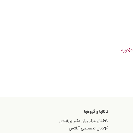
ه(دوره
کانالها و گروهها
کانال مرکز زبان دکتر برزآبادی
کانال تخصصی آیلتس