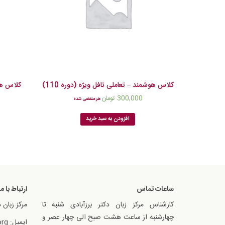
کلاس هوشمند – تعاملی تافل ویژه (دوره 110)
کلاس هو
300,000
تومان
هر منقضی شده
افزودن به سبد خرید
ساعات تماس
ارتباط با ما
کارشناس مرکز زبان دکتر برزآبادی شنبه تا
مرکز زبان د
چهارشنبه از ساعت هشت صبح الی چهار عصر و
ایمیل: info@ibtil.org