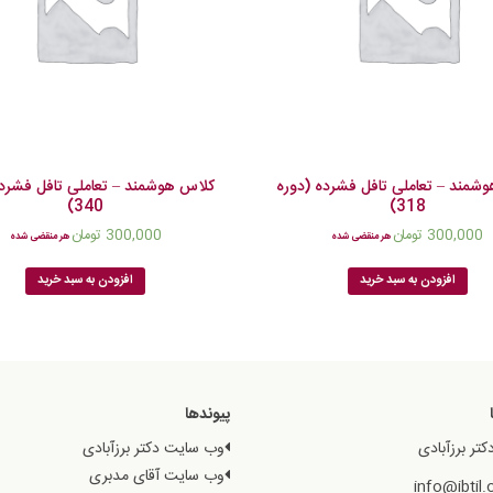
شمند – تعاملی تافل فشرده (دوره
کلاس هوشمند – تعاملی تافل فشرد
340)
318)
300,000
تومان
300,000
تومان
هر منقضی شده
هر منقضی شده
افزودن به سبد خرید
افزودن به سبد خرید
پیوندها
کتر برزآبادی
وب سایت دکتر برزآبادی
وب سایت آقای مدبری