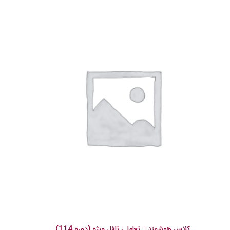
کلاس هوشمند – تعاملی تافل ویژه (دوره 114)