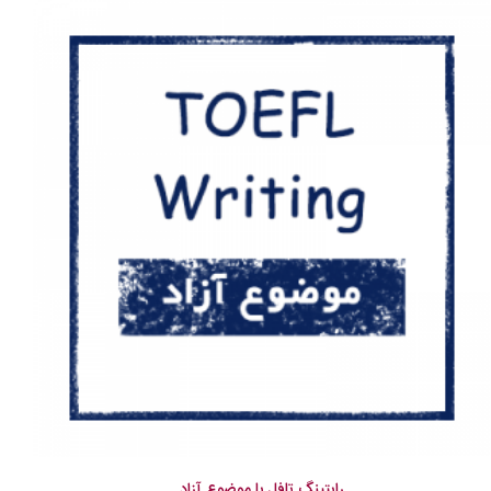
رایتینگ تافل با موضوع آزاد