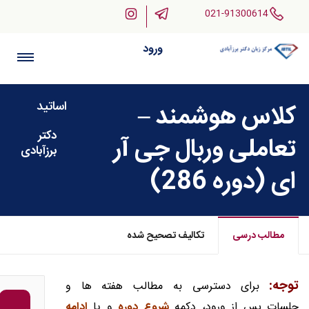
021-91300614
ورود
اساتید
کلاس هوشمند –
دکتر
تعاملی وربال جی آر
برزآبادی
ای (دوره 286)
مطالب درسی
تکالیف تصحیح شده
توجه:
برای دسترسی به مطالب هفته ها و
جلسات پس از ورود، دکمه
شروع دوره
و یا
ادامه