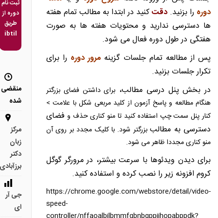
ثبت نام
دوره
را بزنید.
دقت
کنید در ابتدا به مطالب تمام هفته
دوره از
طریق
ها دسترسی ندارید و محتویات هفته ها به صورت
ibtil
هفتگی در طول دوره فعال می شود.
پس از مطالعه تمام جلسات گزینه
مرور دوره
را برای
تکرار جلسات بزنید.
منقضی
در بخش پنل درسی مطالب،
برای داشتن فضای بزرگتر
شده
هنگام مطالعه و پاسخ آزمون از کلید مربعی شکل با علامت >
فضای
کنار پنل سمت چپ استفاده کنید تا منو کناری حذف و
دسترسی به مطالب
بزرگتر شود. با کلیک مجدد بر روی آن
مرکز
زبان
منو کناری مجددا ظاهر می شود.
دکتر
برای دیدن ویدئوها با سرعت بیشتر، در مرورگر گوگل
برزآبادی
کروم افزونه زیر را نصب کرده و استفاده کنید.
https://chrome.google.com/webstore/detail/video-
جی آر
speed-
ای
controller/nffaoalbilbmmfgbnbgppjihopabppdk?