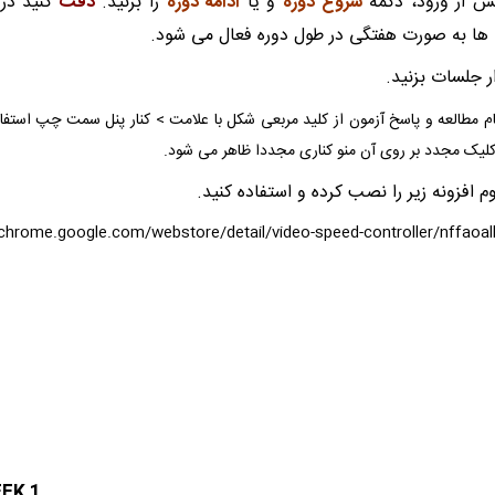
س از ورود، دکمه
شروع دوره
و یا
ادامه دوره
را بزنید.
دقت
کنید در 
 ها به صورت هفتگی در طول دوره فعال می شود.
ار جلسات بزنید.
م مطالعه و پاسخ آزمون از کلید مربعی شکل با علامت > کنار پنل سمت چپ استفاده
 کلیک مجدد بر روی آن منو کناری مجددا ظاهر می شود.
 افزونه زیر را نصب کرده و استفاده کنید.
/chrome.google.com/webstore/detail/video-speed-controller/nffao
EK 1