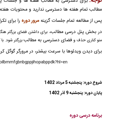
توجه:
برای دسترسی به مطالب هفته ها و جلسات پ
مطالب تمام هفته ها دسترسی ندارید و محتویات هفته
پس از مطالعه تمام جلسات گزینه
مرور دوره
را برای تکر
در بخش پنل درسی مطالب،
برای داشتن فضای بزرگتر هنگا
فضای دسترسی به مطالب
منو کناری حذف و
بزرگتر شود. با
برای دیدن ویدئوها با سرعت بیشتر، در مرورگر گوگل کروم
albilbmmfgbnbgppjihopabppdk?hl=en
شروع دوره: پنجشنبه 5 مرداد 1402
پایان دوره: پنجشنبه 9 آذر 1402
برنامه درسی دوره