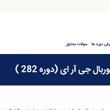
رفی دوره ها
سوالات متداول
 جی آر ای (دوره 282 )