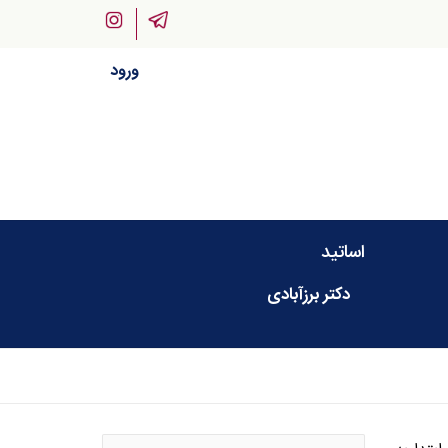
ورود
اساتید
دکتر برزآبادی