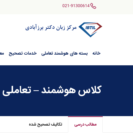
021-91300614
خانه
بسته های هوشمند تعاملی
خدمات تصحیح
مع
کلاس هوشمند – تعاملی ریا
مطالب درسی
تکالیف تصحیح شده