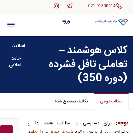
021-91300614
ورود
اساتید
کلاس هوشمند –
حامد
تعاملی تافل فشرده
اعلایی
(دوره 350)
مطالب درسی
تکالیف تصحیح شده
توجه:
برای دسترسی به مطالب هفته ها و
جلسات پس از ورود، دکمه
شروع دوره
و یا
ادامه