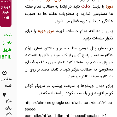
ثبت نام
دوره
را بزنید.
دقت
کنید در ابتدا به مطالب تمام هفته
دوره از
طریق
ها دسترسی ندارید و محتویات هفته ها به صورت
ibtil
هفتگی در طول دوره فعال می شود.
پس از مطالعه تمام جلسات گزینه
مرور دوره
را برای
ثبت
تکرار جلسات بزنید.
نام از
در بخش پنل درسی مطالب،
برای داشتن فضای بزرگتر
طریق
هنگام مطالعه و پاسخ آزمون از کلید مربعی شکل با علامت >
IBTIL
فضای
کنار پنل سمت چپ استفاده کنید تا منو کناری حذف و
دسترسی به مطالب
بزرگتر شود. با کلیک مجدد بر روی آن
منو کناری مجددا ظاهر می شود.
منقضی
برای دیدن ویدئوها با سرعت بیشتر، در مرورگر گوگل
شده
کروم افزونه زیر را نصب کرده و استفاده کنید.
مرکز
https://chrome.google.com/webstore/detail/video-
زبان
speed-
دکتر
controller/nffaoalbilbmmfgbnbgppjihopabppdk?