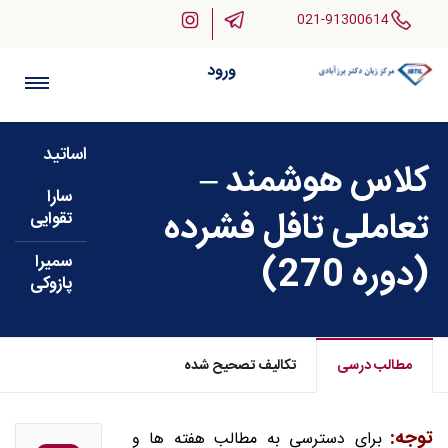
021-91300614
ورود
اساتید
کلاس هوشمند –
سارا
تعاملی تافل فشرده
تقوایی
(دوره 270)
سمیرا
پازوکی
مطالب درسی
تکالیف تصحیح شده
توجه:
برای دسترسی به مطالب هفته ها و