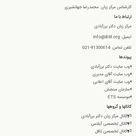
کارشناس مرکز زبان: محمدرضا جهانشیری
ارتباط با ما
مرکز زبان دکتر برزآبادی
ایمیل: info@ibtil.org
تلفن تماس: 91300614-021
پیوندها
وب سایت دکتر برزآبادی
وب سایت آقای مدبری
وب سایت آقای اعلایی
سازمان سنجش
موسسه ETS
کانالها و گروهها
کانال مرکز زبان دکتر برزآبادی
کانال تخصصی آیلتس
کانال تخصصی تافل