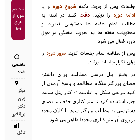
جلسات پس از ورود، دکمه
شروع دوره
و یا
ثبت نام
ادامه دوره
را بزنید.
دقت
کنید در ابتدا به
دوره از
طریق
مطالب تمام هفته ها دسترسی ندارید و
ibtil
محتویات هفته ها به صورت هفتگی در طول
دوره فعال می شود.
پس از مطالعه تمام جلسات گزینه
مرور دوره
را
برای تکرار جلسات بزنید.
منقضی
شده
در بخش پنل درسی مطالب، برای داشتن
فضای بزرگتر هنگام مطالعه و پاسخ آزمون از
مرکز
کلید مربعی شکل با علامت > کنار پنل سمت
زبان
چپ استفاده کنید تا منو کناری حذف و فضای
دکتر
دسترسی به مطالب بزرگتر شود. با کلیک مجدد
برزآبادی
بر روی آن منو کناری مجددا ظاهر می شود.
تافل