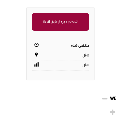
ثبت نام دوره از طریق ibtil
منقضی شده
تافل
تافل
WE