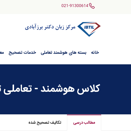
021-91300614
خانه
بسته های هوشمند تعاملی
خدمات تصحیح
مع
کلاس هوشمند - تعاملی تاف
مطالب درسی
تکالیف تصحیح شده