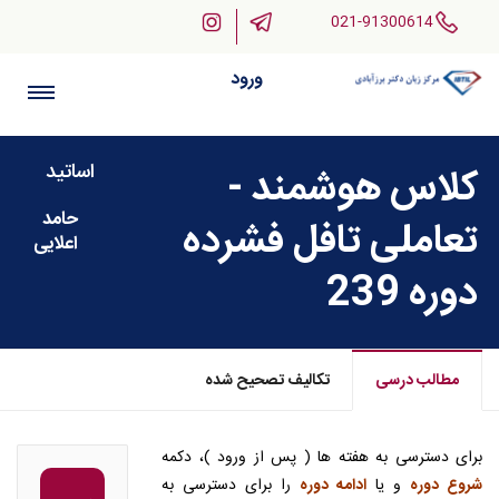
021-91300614
ورود
اساتید
کلاس هوشمند -
حامد
تعاملی تافل فشرده
اعلایی
دوره 239
مطالب درسی
تکالیف تصحیح شده
برای دسترسی به هفته ها ( پس از ورود )، دکمه
شروع دوره
و یا
ادامه دوره
را برای دسترسی به