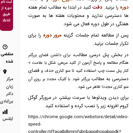
ثبت نام
دوره
را بزنید.
دقت
کنید در ابتدا به مطالب تمام هفته
دوره از
طریق
ها دسترسی ندارید و محتویات هفته ها به صورت
ibtil
هفتگی در طول دوره فعال می شود.
پس از مطالعه تمام جلسات گزینه
مرور دوره
را برای
تکرار جلسات بزنید.
منقضی
در بخش پنل درسی مطالب،
برای داشتن فضای بزرگتر
شده
هنگام مطالعه و پاسخ آزمون از کلید مربعی شکل با علامت >
فضای
کنار پنل سمت چپ استفاده کنید تا منو کناری حذف و
دسترسی به مطالب
بزرگتر شود. با کلیک مجدد بر روی آن
مرکز
زبان
منو کناری مجددا ظاهر می شود.
دکتر
برای دیدن ویدئوها با سرعت بیشتر، در مرورگر گوگل
برزآبادی
کروم افزونه زیر را نصب کرده و استفاده کنید.
https://chrome.google.com/webstore/detail/video-
آیلتس
speed-
controller/nffaoalbilbmmfgbnbgppjihopabppdk?