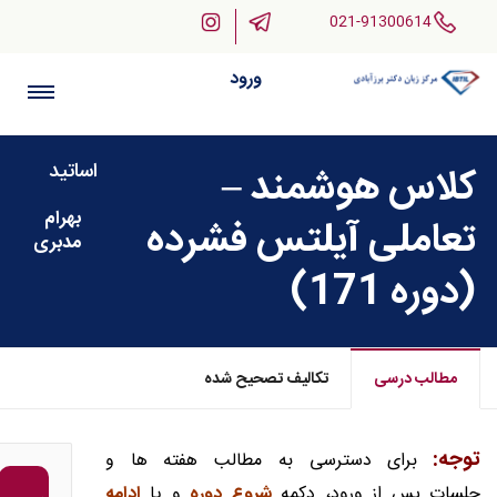
021-91300614
ورود
اساتید
کلاس هوشمند –
بهرام
تعاملی آیلتس فشرده
مدبری
(دوره 171)
مطالب درسی
تکالیف تصحیح شده
توجه:
برای دسترسی به مطالب هفته ها و
جلسات پس از ورود، دکمه
شروع دوره
و یا
ادامه