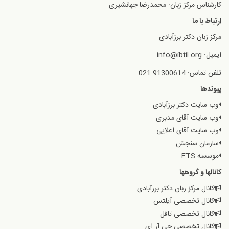
کارشناس مرکز زبان: محمدرضا جهانشیری
ارتباط با ما
مرکز زبان دکتر برزآبادی
ایمیل: info@ibtil.org
تلفن تماس: 91300614-021
پیوندها
وب سایت دکتر برزآبادی
وب سایت آقای مدبری
وب سایت آقای اعلایی
سازمان سنجش
موسسه ETS
کانالها و گروهها
کانال مرکز زبان دکتر برزآبادی
کانال تخصصی آیلتس
کانال تخصصی تافل
کانال تخصصی جی آر ای