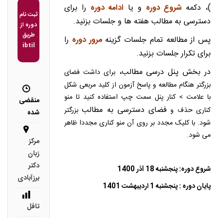
)، دکمه
شروع دوره
و یا
ادامه دوره
را برای
ثبت نام
دسترسی به مطالب هفته ها و جلسات بزنید.
دوره از
طریق
پس از مطالعه تمام جلسات گزینه
مرور دوره
را
ibtil
برای تکرار جلسات بزنید.
در بخش پنل درسی مطالب،
برای داشت فضای
بزرگتر هنگام مطالعه و پاسخ آزمون از کلید مربعی شکل
با علامت > کنار پنل سمت چپ استفاده کنید تا منو
منقضی
فضای دسترسی به مطالب
کناری حذف و
بزرگتر
شده
شود. با کلیک مجدد بر روی آن منو کناری مجددا ظاهر
می شود.
مرکز
زبان
دکتر
شروع دوره: پنجشنبه 18 آذر 1400
برزآبادی
پایان دوره : پنجشنبه 1 اردیبهشت 1401
تافل