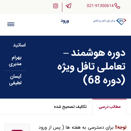
021-91300614
ورود
اساتید
دوره هوشمند –
بهرام
تعاملی تافل ویژه
مدبری
(دوره 68)
آیسان
لطیفی
مطالب درسی
تکالیف تصحیح شده
توجه!!
برای دسترسی به هفته ها ( پس از ورود