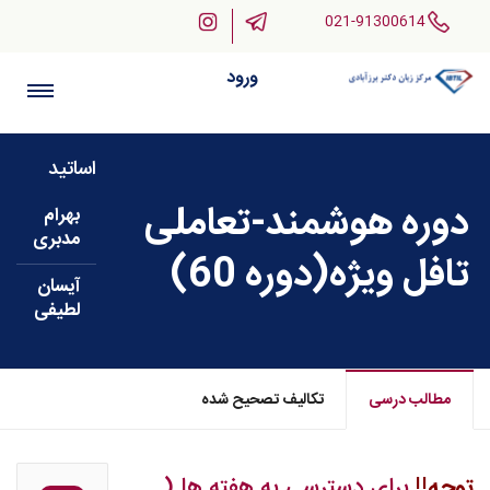
021-91300614
ورود
اساتید
دوره هوشمند-تعاملی
بهرام
مدبری
تافل ویژه(دوره 60)
آیسان
لطیفی
مطالب درسی
تکالیف تصحیح شده
توجه!!
برای دسترسی به هفته ها (