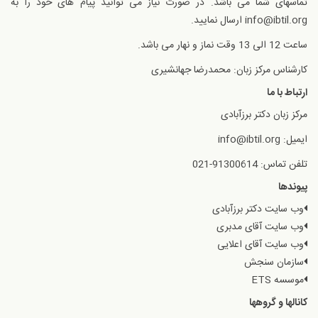
تماسهای شما می باشد. در صورت نیاز می توانید پیام های خود را به
info@ibtil.org ارسال نمایید.
ساعت 12 الی 13 وقت نماز و نهار می باشد.
کارشناس مرکز زبان: محمدرضا جهانشیری
ارتباط با ما
مرکز زبان دکتر برزآبادی
ایمیل: info@ibtil.org
تلفن تماس: 91300614-021
پیوندها
وب سایت دکتر برزآبادی
وب سایت آقای مدبری
وب سایت آقای اعلایی
سازمان سنجش
موسسه ETS
کانالها و گروهها