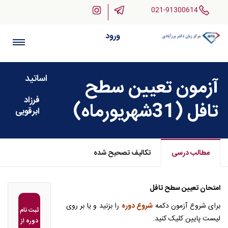
021-91300614
ورود
اساتید
آزمون تعیین سطح
فرزاد
تافل (31شهریورماه)
ابرقویی
مطالب درسی
تکالیف تصحیح شده
امتحان تعیین سطح تافل
برای شروع آزمون دکمه
شروع دوره
را بزنید و یا بر روی
ثبت نام
لیست پایین کلیک کنید.
دوره از