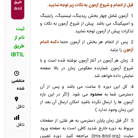
طریق
قبل از انجام و شروع آزمون به نکات زیر توجه نمایید.
ibtil
1. آزمون شامل چهار بخش ریدینگ، لیسنینگ، رایتینگ
و اسپیکینگ می باشد. پیش از شروع آزمون به نکات و
ثبت
تذکرات پیش از آزمون توجه نمایید.
نام از
2. پس از انجام هر بخش از آزمون حتما
دکمه اتمام
طریق
آزمون
را بزنید.
IBTIL
3. زمان هر آزمون در آغاز آزمون نوشته شده است و با
شروع آزمون شمارنده معکوس زمان در بالا صفحه
نمایش داده خواهد شد.
منقضی
4. کل این دوره 6 ساعت می باشد و پس از آن
شده
دسترسی شما به
محدود
می شود. (اگر در این بازه
آزمون ها را ارسال نکرده باشید امکان ارسال آن بعد از
تافل
این زمان وجود ندارد.)
5. اگر قبل زمان پایان دسترسی به هر علتی از صفحات
تافل
مربوط به دوره خارج شدید کافی است به صفحه ورود
سایت (lms.ibtol.org) مراجعه کنید. دوره تعیین