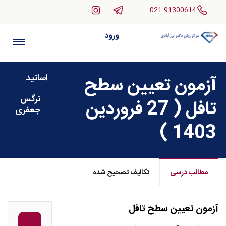
021-91300614
ورود
اساتید
آزمون تعیین سطح
نرگس
تافل ( 27 فروردین
جعفری
1403 )
مطالب درسی
تکالیف تصحیح شده
آزمون تعیین سطح تافل