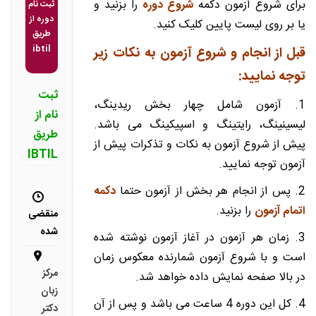
برای شروع آزمون دکمه
شروع دوره
را بزنید و
ثبت نام
دوره از
یا بر روی لیست پایین کلیک کنید.
طریق
ibtil
قبل از انجام و شروع آزمون به نکات زیر
توجه نمایید:
ثبت
1. آزمون شامل چهار بخش ریدینگ،
نام از
لیسینینگ، رایتینگ و اسپیکینگ می باشد.
طریق
پیش از شروع آزمون به نکات و تذکرات پیش از
IBTIL
آزمون توجه نمایید.
2. پس از انجام هر بخش از آزمون حتما
دکمه
اتمام آزمون
را بزنید.
منقضی
شده
3. زمان هر آزمون در آغاز آزمون نوشته شده
است و با شروع آزمون شمارنده معکوس زمان
مرکز
در بالا صفحه نمایش داده خواهد شد.
زبان
4. کل این دوره 4 ساعت می باشد و پس از آن
دکتر