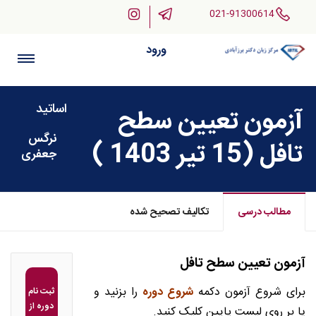
021-91300614
ورود
اساتید
آزمون تعیین سطح
نرگس
تافل (15 تیر 1403 )
جعفری
مطالب درسی
تکالیف تصحیح شده
آزمون تعیین سطح تافل
برای شروع آزمون دکمه
شروع دوره
را بزنید و
ثبت نام
دوره از
یا بر روی لیست پایین کلیک کنید.