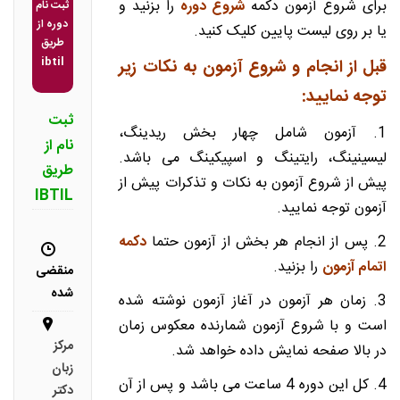
برای شروع آزمون دکمه
شروع دوره
را بزنید و
ثبت نام
دوره از
یا بر روی لیست پایین کلیک کنید.
طریق
ibtil
قبل از انجام و شروع آزمون به نکات زیر
توجه نمایید:
ثبت
1. آزمون شامل چهار بخش ریدینگ،
نام از
لیسینینگ، رایتینگ و اسپیکینگ می باشد.
طریق
پیش از شروع آزمون به نکات و تذکرات پیش از
IBTIL
آزمون توجه نمایید.
2. پس از انجام هر بخش از آزمون حتما
دکمه
اتمام آزمون
را بزنید.
منقضی
شده
3. زمان هر آزمون در آغاز آزمون نوشته شده
است و با شروع آزمون شمارنده معکوس زمان
مرکز
در بالا صفحه نمایش داده خواهد شد.
زبان
4. کل این دوره 4 ساعت می باشد و پس از آن
دکتر