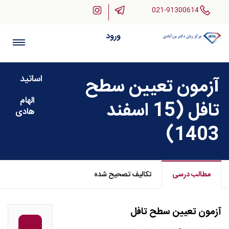
021-91300614
ورود
اساتید
آزمون تعیین سطح
الهام
تافل (15 اسفند
هادی
1403)
مطالب درسی
تکالیف تصحیح شده
آزمون تعیین سطح تافل