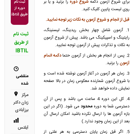
برای شروع آزمون دکمه
شروع دوره
را بزنید و یا بر
ثبت نام
دوره از
روی لیست پایین کلیک کنید.
طریق ibtil
قبل از انجام و شروع آزمون به نکات زیر توجه نمایید.
1. آزمون شامل چهار بخش ریدینگ، لیسنینگ،
ثبت نام
رایتینگ و اسپیکینگ می باشد. پیش از شروع آزمون
از طریق
به نکات و تذکرات پیش از آزمون توجه نمایید.
IBTIL
2. پس از انجام هر بخش از آزمون حتما
دکمه اتمام
آزمون
را بزنید.
3. زمان هر آزمون در آغاز آزمون نوشته شده است و
منقضی
با شروع آزمون شمارنده معکوس زمان در بالا صفحه
شده
نمایش داده خواهد شد.
مرکز
4. کل این دوره 4 ساعت می باشد و پس از آن
زبان دکتر
دسترسی شما به دوره
محدود
می شود. (اگر در این
برزآبادی
بازه آزمون ها را ارسال نکرده باشید امکان ارسال آن
بعد از این زمان وجود ندارد.)
آیلتس
5. اگر قبل زمان پایان دسترسی به هر علتی از