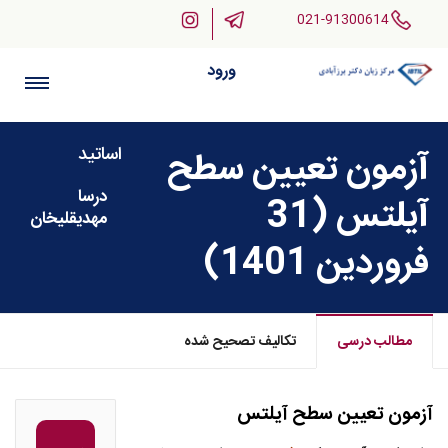
021-91300614
ورود
اساتید
آزمون تعیین سطح
درسا
آیلتس (31
مهدیقلیخان
فروردین 1401)
مطالب درسی
تکالیف تصحیح شده
آزمون تعیین سطح آیلتس