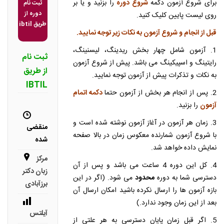
برای شروع آزمون دکمه
شروع دوره
را بزنید و یا بر
ثبت نام
دوره از
روی لیست پایین کلیک کنید.
طریق ibtil
قبل از انجام و شروع آزمون به نکات زیر توجه نمایید.
1. آزمون شامل چهار بخش ریدینگ، لیسنینگ،
ثبت نام
رایتینگ و اسپیکینگ می باشد. پیش از شروع آزمون
از طریق
به نکات و تذکرات پیش از آزمون توجه نمایید.
IBTIL
2. پس از انجام هر بخش از آزمون حتما
دکمه اتمام
آزمون
را بزنید.
3. زمان هر آزمون در آغاز آزمون نوشته شده است و
منقضی
با شروع آزمون شمارنده معکوس زمان در بالا صفحه
شده
نمایش داده خواهد شد.
مرکز
4. کل این دوره 4 ساعت می باشد و پس از آن
زبان دکتر
دسترسی شما به دوره
محدود
می شود. (اگر در این
برزآبادی
بازه آزمون ها را ارسال نکرده باشید امکان ارسال آن
بعد از این زمان وجود ندارد.)
آیلتس
5. اگر قبل زمان پایان دسترسی به هر علتی از