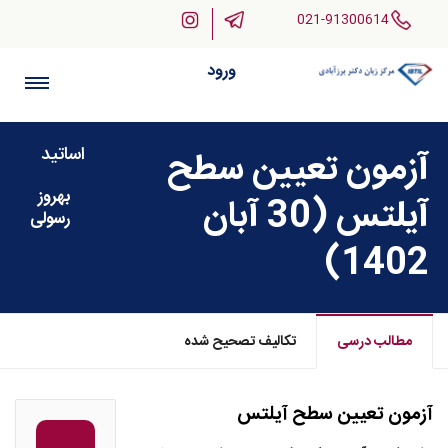
021-91300614
ورود
اساتید
آزمون تعیین سطح
بهروز
آیلتس (30 آبان
رسولی
1402)
مطالب درسی
تکالیف تصحیح شده
آزمون تعیین سطح آیلتس