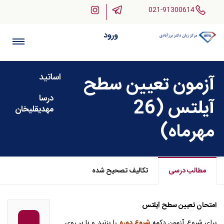
021-91300614
ورود
اساتید
آزمون تعیین سطح
درسا
آیلتس (26
مهدیقلیخان
مهرماه)
مطالب درسی
تکالیف تصحیح شده
امتحان تعیین سطح آیلتس
برای شروع آزمون دکمه
شروع دوره
را بزنید و یا بر روی