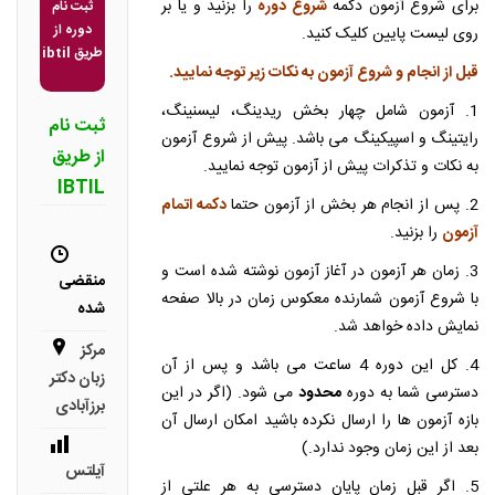
برای شروع آزمون دکمه
شروع دوره
را بزنید و یا بر
ثبت نام
دوره از
روی لیست پایین کلیک کنید.
طریق ibtil
قبل از انجام و شروع آزمون به نکات زیر توجه نمایید.
1. آزمون شامل چهار بخش ریدینگ، لیسنینگ،
ثبت نام
رایتینگ و اسپیکینگ می باشد. پیش از شروع آزمون
از طریق
به نکات و تذکرات پیش از آزمون توجه نمایید.
IBTIL
2. پس از انجام هر بخش از آزمون حتما
دکمه اتمام
آزمون
را بزنید.
3. زمان هر آزمون در آغاز آزمون نوشته شده است و
منقضی
با شروع آزمون شمارنده معکوس زمان در بالا صفحه
شده
نمایش داده خواهد شد.
مرکز
4. کل این دوره 4 ساعت می باشد و پس از آن
زبان دکتر
دسترسی شما به دوره
محدود
می شود. (اگر در این
برزآبادی
بازه آزمون ها را ارسال نکرده باشید امکان ارسال آن
بعد از این زمان وجود ندارد.)
آیلتس
5. اگر قبل زمان پایان دسترسی به هر علتی از