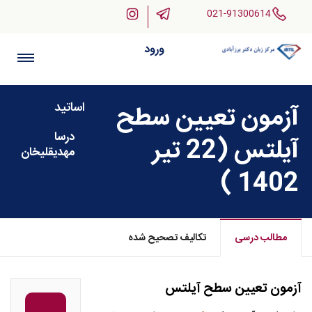
021-91300614
ورود
اساتید
آزمون تعیین سطح
درسا
آیلتس (22 تیر
مهدیقلیخان
1402 )
مطالب درسی
تکالیف تصحیح شده
آزمون تعیین سطح آیلتس