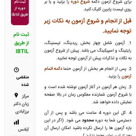
برای شروع آزمون دکمه
شروع دوره
را بزنید و یا بر
ثبت نام
دوره از
روی لیست پایین کلیک کنید.
طریق ibtil
قبل از انجام و شروع آزمون به نکات زیر
توجه نمایید.
ثبت نام
از طریق
1. آزمون شامل چهار بخش ریدینگ، لیسنینگ،
رایتینگ و اسپیکینگ می باشد. پیش از شروع آزمون
IBTIL
به نکات و تذکرات پیش از آزمون توجه نمایید.
2. پس از انجام هر بخش از آزمون حتما
دکمه اتمام
آزمون
را بزنید.
منقضی
شده
3. زمان هر آزمون در آغاز آزمون نوشته شده است و
با شروع آزمون شمارنده معکوس زمان در بالا صفحه
مرکز
نمایش داده خواهد شد.
زبان دکتر
برزآبادی
4. کل این دوره 4 ساعت می باشد و پس از آن
دسترسی شما به دوره
محدود
می شود. (اگر در این
بازه آزمون ها را ارسال نکرده باشید امکان ارسال آن
آیلتس
بعد از این زمان وجود ندارد.)