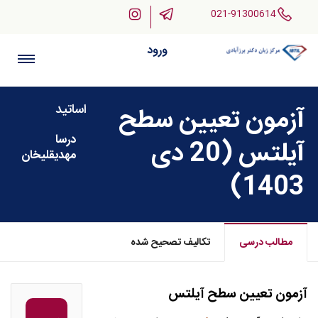
021-91300614
ورود
اساتید
آزمون تعیین سطح
درسا
آیلتس (20 دی
مهدیقلیخان
1403)
مطالب درسی
تکالیف تصحیح شده
آزمون تعیین سطح آیلتس