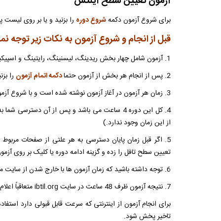
آزمون تعیین سطح آیلتس
برای شروع آزمون دکمه
شروع دوره
را بزنید و یا بر روی لیست پ
قبل از انجام و شروع آزمون به نکات زیر توجه نما
1. آزمون شامل چهار بخش ریدینگ، لیسنینگ، رایتینگ و اسپیکینگ می باشد. پیش از شروع آزمون به نکات و تذکرات پیش از آزمون توجه نمایید.
2. پس از انجام هر بخش از آزمون حتما
دکمه اتمام آزمون
را بزنی
3. زمان هر آزمون در آغاز آزمون نوشته شده است و با شروع آزمون شمارنده معکوس زمان در بالا صفحه نمایش داده خواهد شد.
4. کل این دوره 4 ساعت می باشد و پس از آن دسترسی شما به دوره
از این زمان وجود ندارد.)
تعیین سطح تافل را زده و گزینه ادامه دوره یا کلیک بر روی آزمون
6. توجه داشته باشید که زمان آزمون ها با خارج شدن از سایت متوقف نمی شود.
7. نتیجه آزمون ظرف 48 ساعت در سایت ibtil.org متعاقباً اعلام خواهد شد.
برای انجام آزمون از اینترنتی که سرعت قابل قبولی دارد است
تاخیر پخش شود.