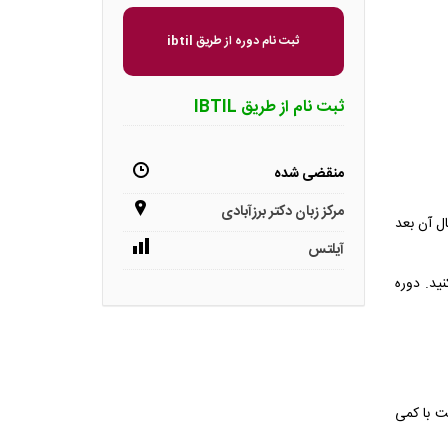
ثبت نام دوره از طریق ibtil
ثبت نام از طریق IBTIL
منقضی شده
مرکز زبان دکتر برزآبادی
ال آن بعد
آیلتس
ید کافی است به صفحه ورود سایت (lms.ibtil.org) مراجعه کنید. دوره
ت با کمی