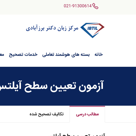
021-91300614
خانه
بسته های هوشمند تعاملی
خدمات تصحیح
مع
آزمون تعیین سطح آیلتس (16 شهریور 1
مطالب درسی
تکالیف تصحیح شده