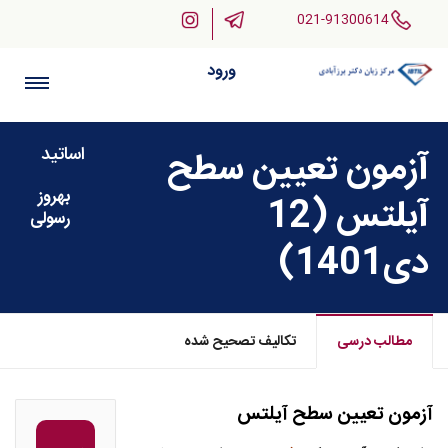
021-91300614
ورود
اساتید
آزمون تعیین سطح
بهروز
آیلتس (12
رسولی
دی1401)
مطالب درسی
تکالیف تصحیح شده
آزمون تعیین سطح آیلتس