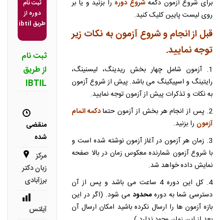
برای شروع آزمون دکمه
شروع دوره
را بزنید و یا بر
ثبت نام
دوره از
روی لیست پایین کلیک کنید.
طریق ibtil
قبل از انجام و شروع آزمون به نکات زیر
توجه نمایید.
ثبت نام
از طریق
1. آزمون شامل چهار بخش ریدینگ، لیسنینگ،
رایتینگ و اسپیکینگ می باشد. پیش از شروع آزمون
IBTIL
به نکات و تذکرات پیش از آزمون توجه نمایید.
2. پس از انجام هر بخش از آزمون حتما
دکمه اتمام
آزمون
را بزنید.
منقضی
شده
3. زمان هر آزمون در آغاز آزمون نوشته شده است و
با شروع آزمون شمارنده معکوس زمان در بالا صفحه
مرکز
نمایش داده خواهد شد.
زبان دکتر
برزآبادی
4. کل این دوره 4 ساعت می باشد و پس از آن
دسترسی شما به دوره
محدود
می شود. (اگر در این
بازه آزمون ها را ارسال نکرده باشید امکان ارسال آن
آیلتس
بعد از این زمان وجود ندارد.)