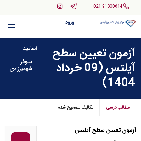
021-91300614
ورود
اساتید
آزمون تعیین سطح
نیلوفر
آیلتس (09 خرداد
شهمیرزادی
1404)
مطالب درسی
تکالیف تصحیح شده
آزمون تعیین سطح آیلتس