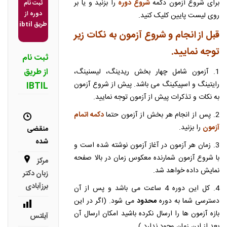
برای شروع آزمون دکمه
شروع دوره
را بزنید و یا بر
ثبت نام
دوره از
روی لیست پایین کلیک کنید.
طریق ibtil
قبل از انجام و شروع آزمون به نکات زیر
توجه نمایید.
ثبت نام
از طریق
1. آزمون شامل چهار بخش ریدینگ، لیسنینگ،
رایتینگ و اسپیکینگ می باشد. پیش از شروع آزمون
IBTIL
به نکات و تذکرات پیش از آزمون توجه نمایید.
2. پس از انجام هر بخش از آزمون حتما
دکمه اتمام
آزمون
را بزنید.
منقضی
شده
3. زمان هر آزمون در آغاز آزمون نوشته شده است و
با شروع آزمون شمارنده معکوس زمان در بالا صفحه
مرکز
نمایش داده خواهد شد.
زبان دکتر
برزآبادی
4. کل این دوره 4 ساعت می باشد و پس از آن
دسترسی شما به دوره
محدود
می شود. (اگر در این
بازه آزمون ها را ارسال نکرده باشید امکان ارسال آن
آیلتس
بعد از این زمان وجود ندارد.)