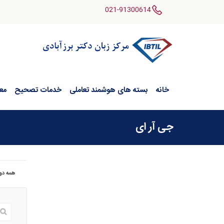
021-91300614
خانه
بسته های هوشمند تعاملی
خدمات تصحیح
مع
جی آر ای
همه دو