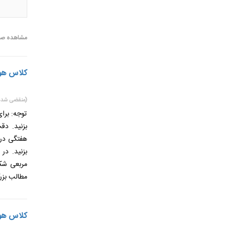
مشاهده صفحه 1
کلاس هوشم
(منقضی شده
توجه: برا
بزنید. دق
هفتگی در 
بزنید. در
مربعی شکل
مطالب بزر
کلاس هوشم