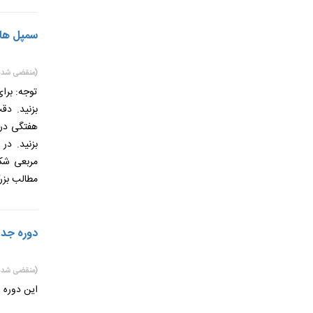
سمپل های 
(منقضی شده
توجه: برا
بزنید. دق
هفتگی در 
بزنید. در
مربعی شکل
مطالب بزر
دوره جدید 
(منقضی شده
این دوره 