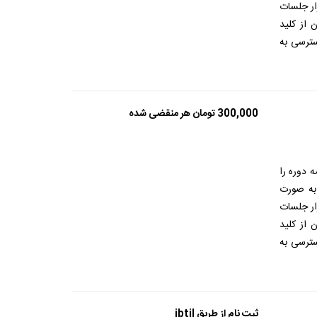
ار جلسات
 از کلید
ترسی به
300,000
تومان
هر منقضی شده
 دوره را
 به صورت
ار جلسات
 از کلید
ترسی به
ثبت نام از طریق ibtil