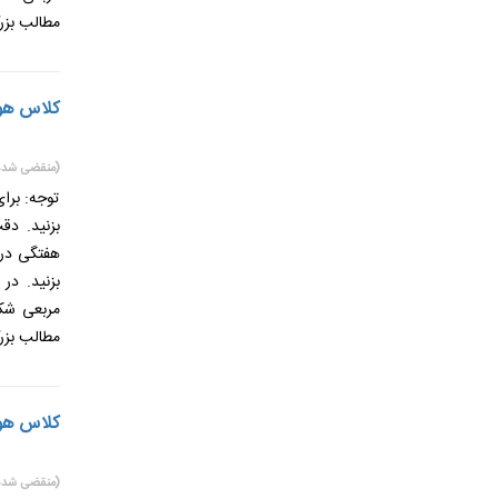
مطالب بزر
کلاس هوشم
(منقضی شده
توجه: برا
بزنید. دق
هفتگی در 
بزنید. در
مربعی شکل
مطالب بزر
کلاس هوشم
(منقضی شده