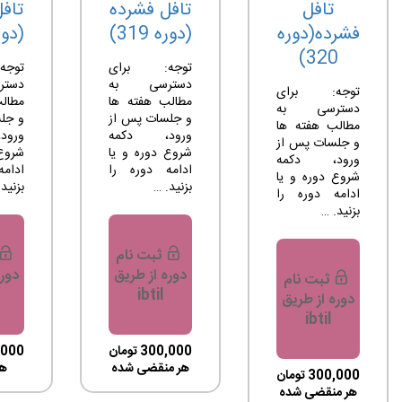
تافل
تافل فشرده
تاف
فشرده(دوره
(دوره 319)
(دوره 
320)
توجه: برای
توج
دسترسی به
دست
توجه: برای
مطالب هفته ها
مطال
دسترسی به
و جلسات پس از
و جل
مطالب هفته ها
ورود، دکمه
ورو
و جلسات پس از
شروع دوره و یا
شروع 
ورود، دکمه
ادامه دوره را
ادام
شروع دوره و یا
بزنید. …
بزنید.
ادامه دوره را
بزنید. …
ثبت نام
دوره از طریق
دوره
ثبت نام
ibtil
دوره از طریق
ibtil
300,000
تومان
,000
هر منقضی شده
هر 30
300,000
تومان
هر منقضی شده