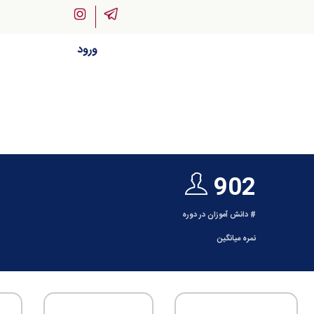
ورود
902
# دانش آموزان در دوره
نمره میانگین