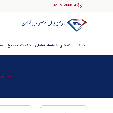
021-91300614
خانه
بسته های هوشمند تعاملی
خدمات تصحیح
مع
مشاهده پروف