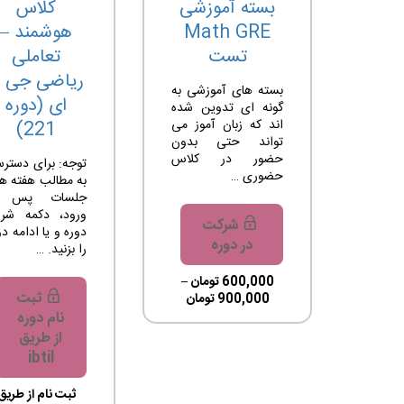
بسته آموزشی
کلاس
Math GRE
هوشمند –
تست
تعاملی
ریاضی جی آ
بسته های آموزشی به
ای (دوره
گونه ای تدوین شده
اند که زبان آموز می
221)
تواند حتی بدون
حضور در کلاس
توجه: برای دستر
حضوری …
به مطالب هفته ها
جلسات پس ا
ورود، دکمه شر
شرکت
دوره و یا ادامه دو
در دوره
را بزنید. …
600,000
تومان
–
ثبت
900,000
تومان
نام دوره
از طریق
ibtil
ثبت نام از طریق