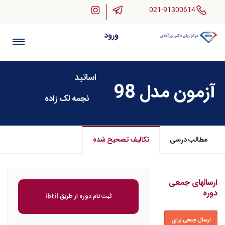
021-91300614
ورود
اساتید
آزمون مدل 98
نجمه لک زاده
مطالب درسی
تکالیف تصحیح شده
ارسالهای جمعی
دوره
ثبت نام دوره از طریق ibtil
ارسال جمعی برای