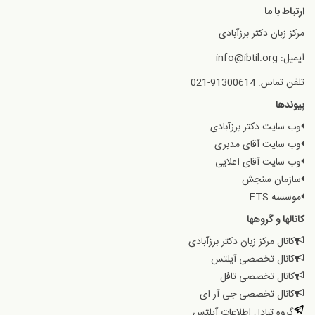
ارتباط با ما
مرکز زبان دکتر برزآبادی
ایمیل: info@ibtil.org
تلفن تماس: 91300614-021
پیوندها
وب سایت دکتر برزآبادی
وب سایت آقای مدبری
وب سایت آقای اعلایی
سازمان سنجش
موسسه ETS
کانالها و گروهها
کانال مرکز زبان دکتر برزآبادی
کانال تخصصی آیلتس
کانال تخصصی تافل
کانال تخصصی جی آر ای
گروه تبادل اطلاعات آیلتس